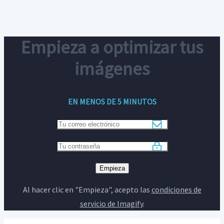
Empieza a optimizar tus
imágenes
EN MENOS DE 5 MINUTOS
Tu
correo
Tu
electrónico
contraseña
Empieza
Al hacer clic en "Empieza", acepto las
condiciones de
servicio de Imagify
.