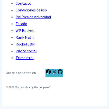
Contacto
Condiciones de uso
Política de privacidad
Estado
WP Rocket
Rank Math
RocketCDN
Piloto social
Trimestral
F
X
G
Únete a nosotros en
a
i
c
t
© 2026 Made with ♥ by the people of
e
H
b
u
o
b